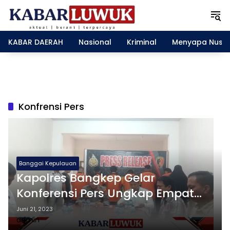
L
a
n
g
KABAR DAERAH
Nasional
Kriminal
Menyapa Nusa
s
u
n
g
k
e
Konfrensi Pers
k
o
n
t
e
Banggai Kepulauan
n
Kapolres Bangkep Gelar
Konferensi Pers Ungkap Empat
Kasus Kriminal
Juni 21, 2023
admin