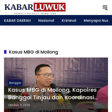
L
a
n
g
KABAR DAERAH
Nasional
Kriminal
Menyapa Nusa
s
u
n
g
k
e
Kasus MBG di Moilong
k
o
n
t
e
n
Banggai
Kasus MBG di Moilong, Kapolres
Banggai Tinjau dan Koordinasi
Penyiapan Tabung Oksigen
Oktober 11, 2025
PRICILIA