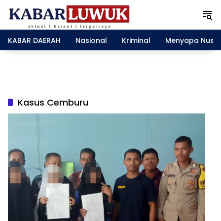
L
a
n
g
KABAR DAERAH
Nasional
Kriminal
Menyapa Nusa
s
u
n
g
k
e
Kasus Cemburu
k
o
n
t
e
n