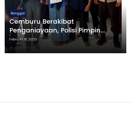
Banggai
Cemburu Berakibat
Penganiayaan, Polisi Pimpin
Mediasi Di Kecamatan Nuhon
Februari 18, 2023
admin