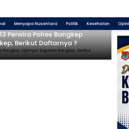
nal
Menyapa Nusantara
Politik
Kesehatan
Opini
 13 Perwira Polres Bangkep
kep, Berikut Daftarnya ?