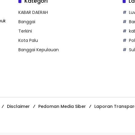
Kategori
La
KABAR DAERAH
Lu
wuk
Banggai
Ba
Terkini
ka
Kota Palu
Po
Banggai Kepulauan
Su
Disclaimer
Pedoman Media Siber
Laporan Transpar