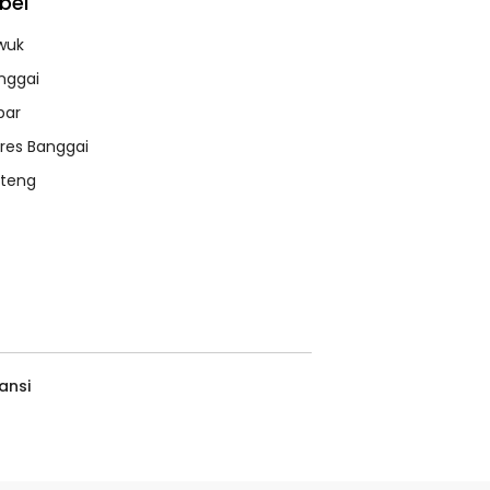
bel
wuk
nggai
bar
lres Banggai
lteng
ansi