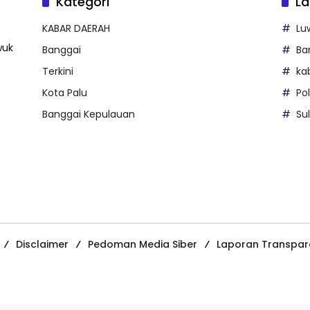
Kategori
La
KABAR DAERAH
Lu
wuk
Banggai
Ba
Terkini
ka
Kota Palu
Po
Banggai Kepulauan
Su
Disclaimer
Pedoman Media Siber
Laporan Transpar