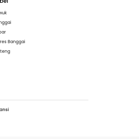
bel
wuk
nggai
bar
lres Banggai
lteng
ansi