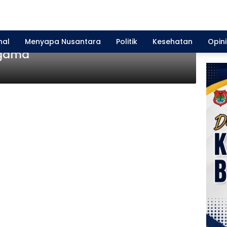
 Bimas Kristen RI Banggai Gelar
nal
Menyapa Nusantara
Politik
Kesehatan
Opini
agama