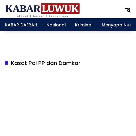
L
a
n
g
KABAR DAERAH
Nasional
Kriminal
Menyapa Nusa
s
u
n
g
k
e
Kasat Pol PP dan Damkar
k
o
n
t
e
n