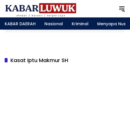
L
a
n
g
KABAR DAERAH
Nasional
Kriminal
Menyapa Nusa
s
u
n
g
k
e
Kasat Iptu Makmur SH
k
o
n
t
e
n