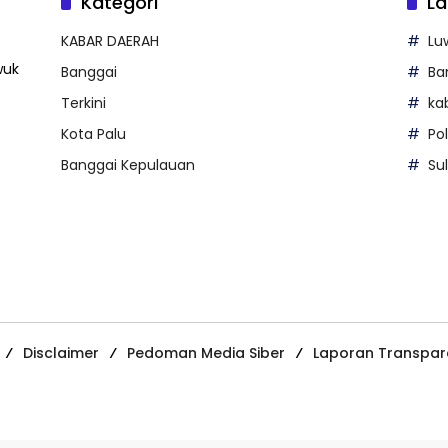
Kategori
La
KABAR DAERAH
Lu
wuk
Banggai
Ba
Terkini
ka
Kota Palu
Po
Banggai Kepulauan
Su
Disclaimer
Pedoman Media Siber
Laporan Transpar