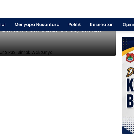
nal
Menyapa Nusantara
Politik
Kesehatan
Opini
utmen Polri Jalur SIPSS, Simak