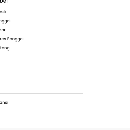
bel
wuk
nggai
bar
lres Banggai
lteng
ansi