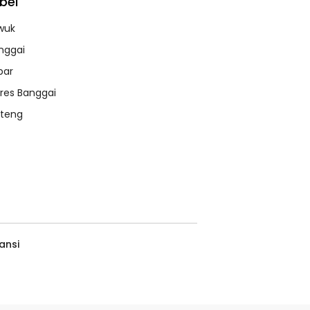
bel
wuk
nggai
bar
lres Banggai
lteng
ansi