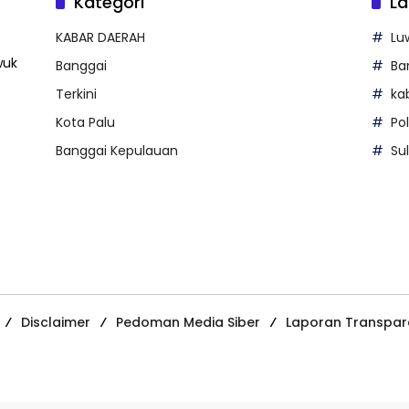
Kategori
La
KABAR DAERAH
Lu
wuk
Banggai
Ba
Terkini
ka
Kota Palu
Po
Banggai Kepulauan
Su
Disclaimer
Pedoman Media Siber
Laporan Transpar