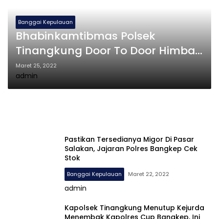
Banggai Kepulauan
Bhabinkamtibmas Polsek
Tinangkung Door To Door Himbau
Warga Patuhi Protokol Kesehatan
Maret 25, 2022
admin
Dan Mengikuti Vaksinasi
Pastikan Tersedianya Migor Di Pasar
Salakan, Jajaran Polres Bangkep Cek
Stok
Banggai Kepulauan
Maret 22, 2022
admin
Kapolsek Tinangkung Menutup Kejurda
Menembak Kapolres Cup Bangkep, Ini