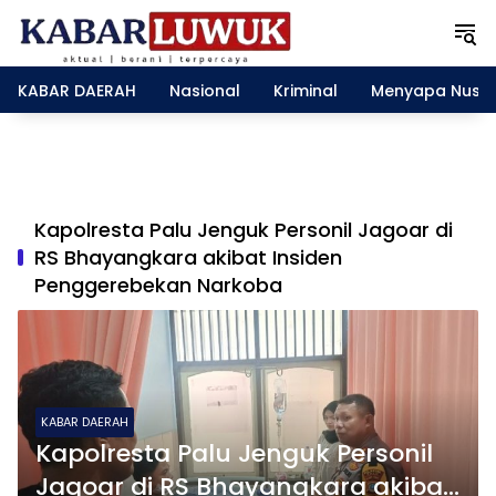
L
a
n
g
KABAR DAERAH
Nasional
Kriminal
Menyapa Nusa
s
u
n
g
k
e
Kapolresta Palu Jenguk Personil Jagoar di
k
RS Bhayangkara akibat Insiden
o
Penggerebekan Narkoba
n
t
e
n
KABAR DAERAH
Kapolresta Palu Jenguk Personil
Jagoar di RS Bhayangkara akibat