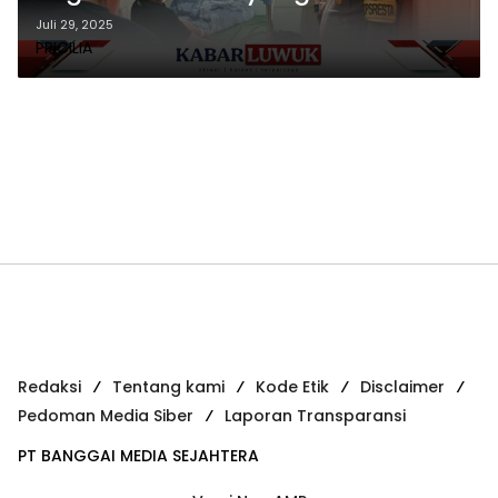
Insiden Penggerebekan Narkoba
Juli 29, 2025
PRICILIA
Redaksi
Tentang kami
Kode Etik
Disclaimer
Pedoman Media Siber
Laporan Transparansi
PT BANGGAI MEDIA SEJAHTERA