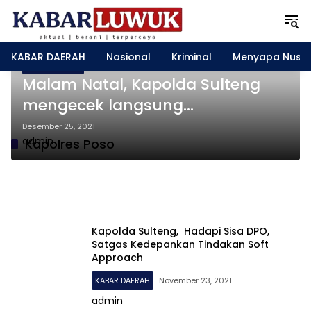
L
a
n
g
KABAR DAERAH
Nasional
Kriminal
Menyapa Nusa
s
KABAR DAERAH
u
Malam Natal, Kapolda Sulteng
n
mengecek langsung
g
pengamanan gereja di Poso
k
Desember 25, 2021
e
admin
Kapolres Poso
k
o
n
t
e
n
Kapolda Sulteng, Hadapi Sisa DPO,
Satgas Kedepankan Tindakan Soft
Approach
KABAR DAERAH
November 23, 2021
admin