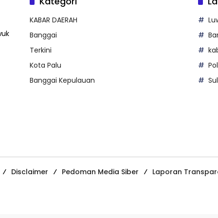
Kategori
La
KABAR DAERAH
Lu
wuk
Banggai
Ba
Terkini
ka
Kota Palu
Po
Banggai Kepulauan
Su
Disclaimer
Pedoman Media Siber
Laporan Transpar