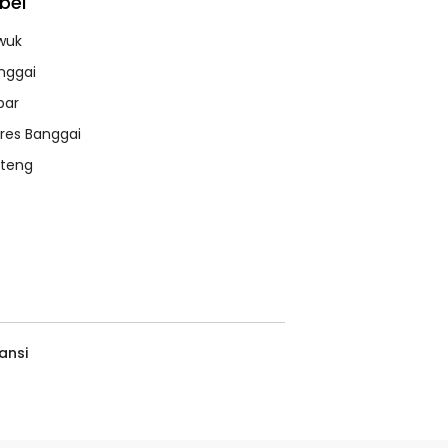
bel
wuk
nggai
bar
lres Banggai
lteng
ansi