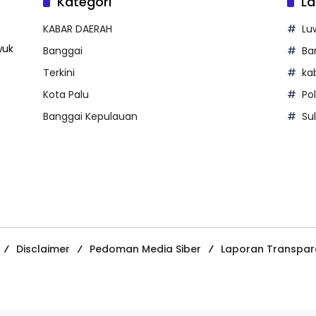
Kategori
La
KABAR DAERAH
Lu
wuk
Banggai
Ba
Terkini
ka
Kota Palu
Po
Banggai Kepulauan
Su
Disclaimer
Pedoman Media Siber
Laporan Transpar