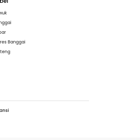
bel
wuk
nggai
bar
lres Banggai
lteng
ansi