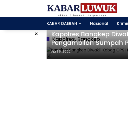
Langsung
ke
konten
KABAR DAERAH
Nasional
Krimi
Banggai Kepulauan
×
Kapolres Bangkep Diwa
Kapolres. Bangkep
Pengambilan Sumpah P
April 8, 2022