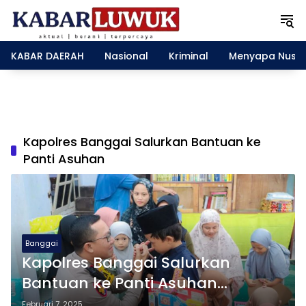
L
a
n
g
KABAR DAERAH
Nasional
Kriminal
Menyapa Nusa
s
u
n
g
k
e
Kapolres Banggai Salurkan Bantuan ke
k
Panti Asuhan
o
n
t
e
n
Banggai
Kapolres Banggai Salurkan
Bantuan ke Panti Asuhan
Maimuna Abas Nursin
Februari 7, 2025