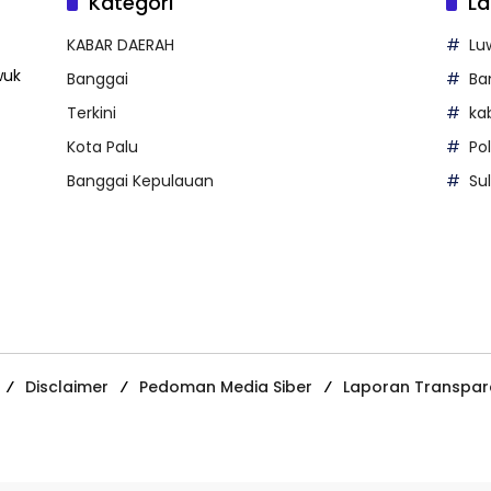
Kategori
La
KABAR DAERAH
Lu
wuk
Banggai
Ba
Terkini
ka
Kota Palu
Po
Banggai Kepulauan
Su
Disclaimer
Pedoman Media Siber
Laporan Transpar