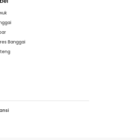
bel
wuk
nggai
bar
lres Banggai
lteng
ansi