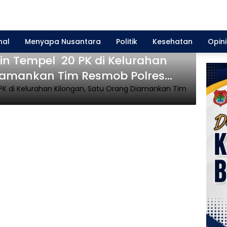
nal
Menyapa Nusantara
Politik
Kesehatan
Opini
sin Tempel 20 PK di Kelurahan
Diamankan Tim Resmob Polres