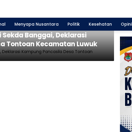
nal
Menyapa Nusantara
Politik
Kesehatan
Opini
i Sekda Banggai, Deklarasi
sa Tontoan Kecamatan Luwuk