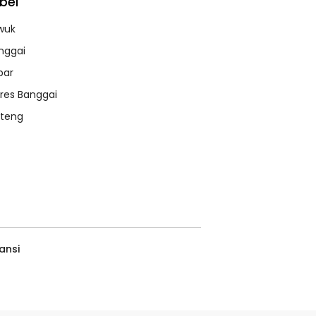
bel
wuk
nggai
bar
lres Banggai
lteng
ansi