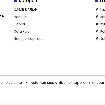
Kategori
La
KABAR DAERAH
Lu
wuk
Banggai
Ba
Terkini
ka
Kota Palu
Po
Banggai Kepulauan
Su
Disclaimer
Pedoman Media Siber
Laporan Transpar