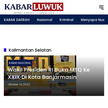
L
a
n
g
KABAR DAERAH
Nasional
Kriminal
Menyapa Nusa
s
u
n
g
k
e
Kalimantan Selatan
k
o
n
KABAR NASIONAL
t
Wakil Presiden RI Buka MTQ Ke
e
XXIX Di Kota Banjarmasin
n
Oktober 14, 2022
admin