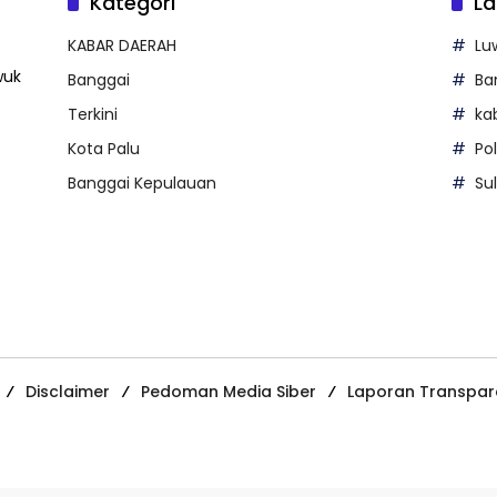
Kategori
La
KABAR DAERAH
Lu
wuk
Banggai
Ba
Terkini
ka
Kota Palu
Po
Banggai Kepulauan
Su
Disclaimer
Pedoman Media Siber
Laporan Transpar