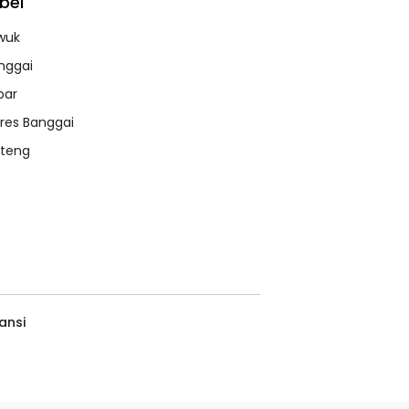
bel
wuk
nggai
bar
lres Banggai
lteng
ansi