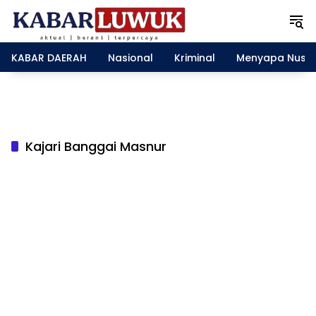
L
a
n
g
KABAR DAERAH
Nasional
Kriminal
Menyapa Nusa
s
u
n
g
k
e
Kajari Banggai Masnur
k
o
n
t
e
n