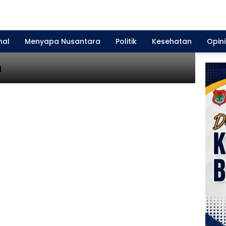
 Pencapaian Vaksin Bersama
nal
Menyapa Nusantara
Politik
Kesehatan
Opini
H