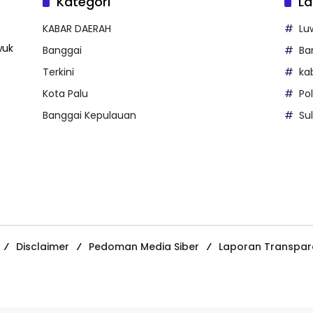
Kategori
La
KABAR DAERAH
Lu
wuk
Banggai
Ba
Terkini
ka
Kota Palu
Po
Banggai Kepulauan
Su
Disclaimer
Pedoman Media Siber
Laporan Transpar