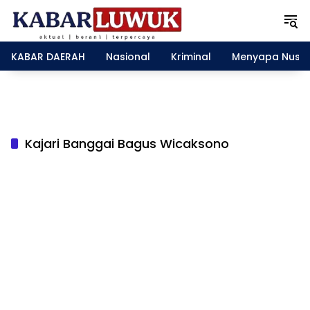
L
a
n
g
KABAR DAERAH
Nasional
Kriminal
Menyapa Nusa
s
u
n
g
k
e
Kajari Banggai Bagus Wicaksono
k
o
n
t
e
n