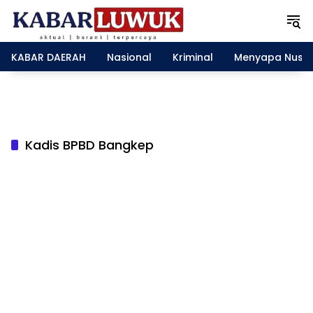
L
a
n
g
KABAR DAERAH
Nasional
Kriminal
Menyapa Nusa
s
u
n
g
k
e
Kadis BPBD Bangkep
k
o
n
t
e
n