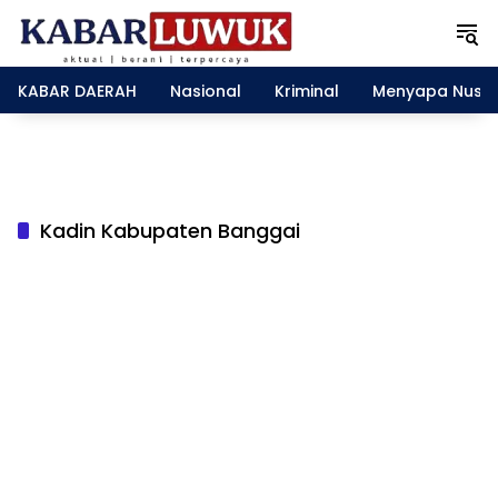
L
a
n
g
KABAR DAERAH
Nasional
Kriminal
Menyapa Nusa
s
u
n
g
k
e
Kadin Kabupaten Banggai
k
o
n
t
e
n