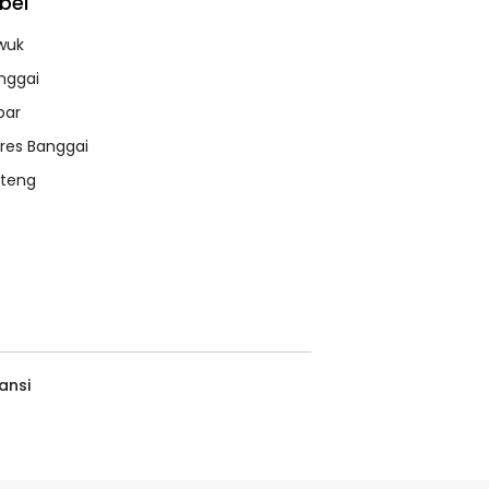
bel
wuk
nggai
bar
lres Banggai
lteng
ansi