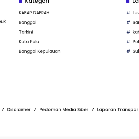
Kategori
La
KABAR DAERAH
Lu
wuk
Banggai
Ba
Terkini
ka
Kota Palu
Po
Banggai Kepulauan
Su
Disclaimer
Pedoman Media Siber
Laporan Transpar