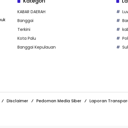
Kategori
La
KABAR DAERAH
Lu
wuk
Banggai
Ba
Terkini
ka
Kota Palu
Po
Banggai Kepulauan
Su
Disclaimer
Pedoman Media Siber
Laporan Transpar