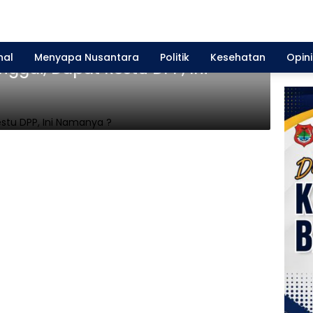
nal
Menyapa Nusantara
Politik
Kesehatan
Opini
ggai, Dapat Restu DPP, Ini