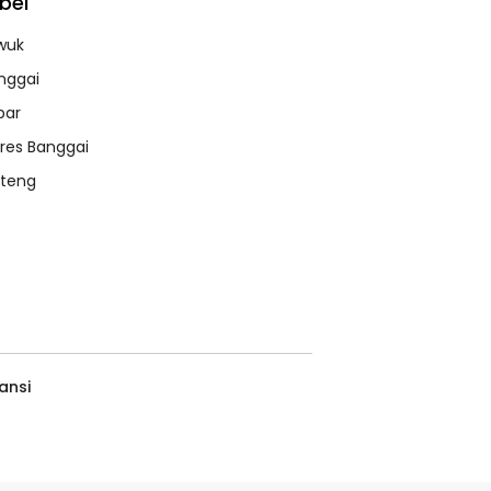
bel
wuk
nggai
bar
lres Banggai
lteng
ansi