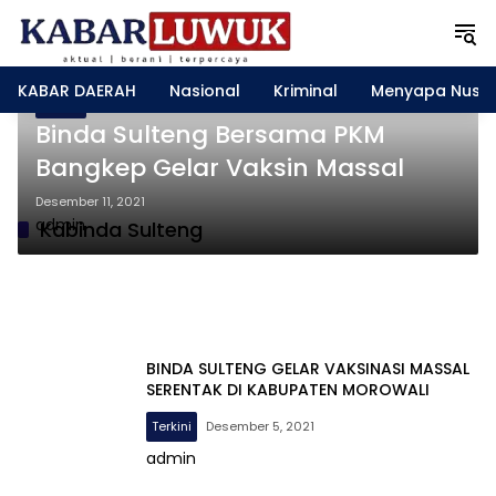
L
a
n
g
KABAR DAERAH
Nasional
Kriminal
Menyapa Nusa
s
Terkini
u
Binda Sulteng Bersama PKM
n
Bangkep Gelar Vaksin Massal
g
k
Desember 11, 2021
e
admin
Kabinda Sulteng
k
o
n
t
e
n
BINDA SULTENG GELAR VAKSINASI MASSAL
SERENTAK DI KABUPATEN MOROWALI
Terkini
Desember 5, 2021
admin