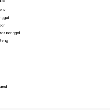
bel
wuk
nggai
bar
lres Banggai
lteng
ansi