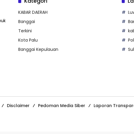
Kategori
La
KABAR DAERAH
Lu
wuk
Banggai
Ba
Terkini
ka
Kota Palu
Po
Banggai Kepulauan
Su
Disclaimer
Pedoman Media Siber
Laporan Transpar