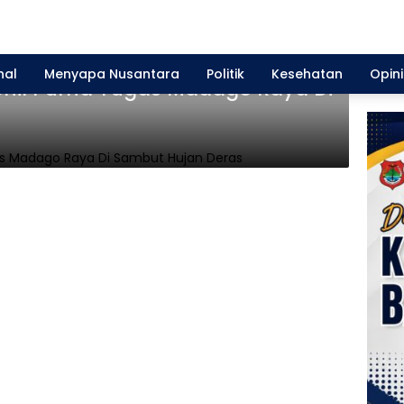
nal
Menyapa Nusantara
Politik
Kesehatan
Opini
sonil Purna Tugas Madago Raya Di