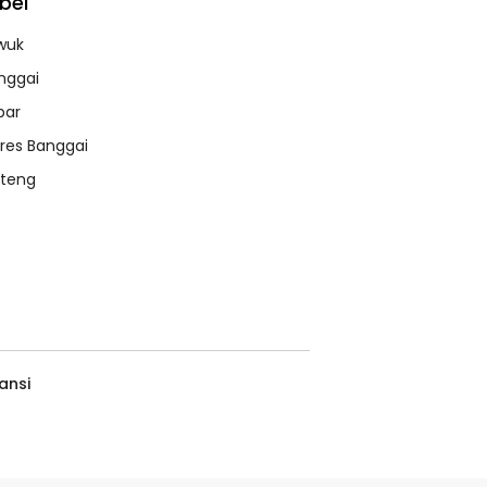
bel
wuk
nggai
bar
lres Banggai
lteng
ansi