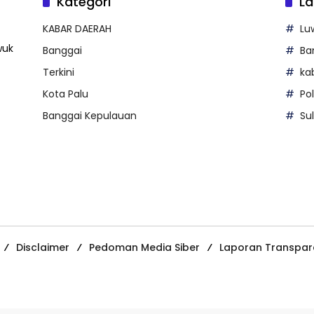
Kategori
La
KABAR DAERAH
Lu
wuk
Banggai
Ba
Terkini
ka
Kota Palu
Po
Banggai Kepulauan
Su
Disclaimer
Pedoman Media Siber
Laporan Transpar