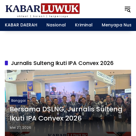
L
a
n
g
KABAR DAERAH
Nasional
Kriminal
Menyapa Nusa
s
u
n
g
k
e
Jurnalis Sulteng Ikuti IPA Convex 2026
k
o
n
t
e
n
Banggai
Bersama DSLNG, Jurnalis Sulteng
Ikuti IPA Convex 2026
Mei 27, 2026
PRICILIA