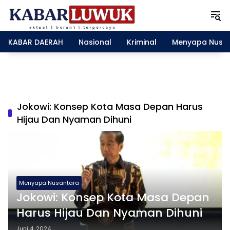
L
a
n
g
KABAR DAERAH
Nasional
Kriminal
Menyapa Nusa
s
u
n
g
k
e
Jokowi: Konsep Kota Masa Depan Harus
k
Hijau Dan Nyaman Dihuni
o
n
t
e
n
Menyapa Nusantara
Jokowi: Konsep Kota Masa Depan
Harus Hijau Dan Nyaman Dihuni
Juni 4, 2024