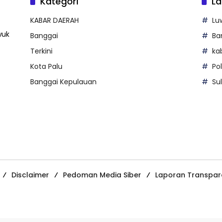
Kategori
La
KABAR DAERAH
Lu
wuk
Banggai
Ba
Terkini
ka
Kota Palu
Po
Banggai Kepulauan
Su
Disclaimer
Pedoman Media Siber
Laporan Transpar