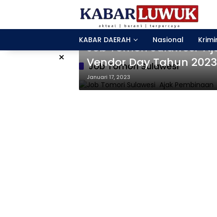
Langsung
ke
konten
Banggai
KABAR DAERAH
Nasional
Krimi
Job Tomori Sulawesi A
×
Vendor Day Tahun 2023
Job Tomori Sulawesi
Januari 17, 2023