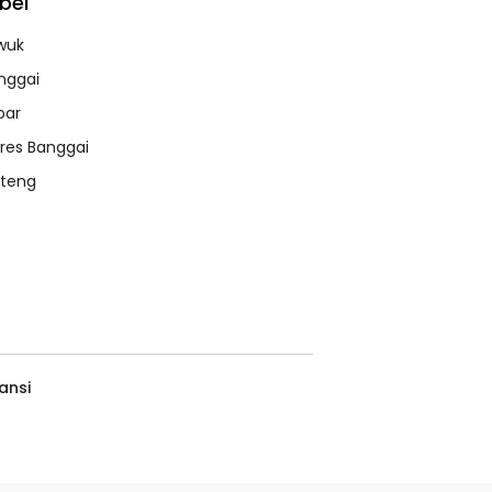
bel
wuk
nggai
bar
lres Banggai
lteng
ansi