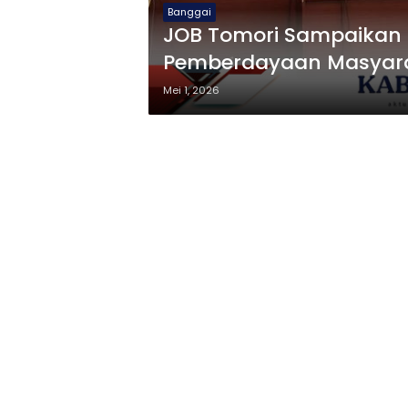
Banggai
JOB Tomori Sampaikan
Pemberdayaan Masyara
Hadiri RDP
Mei 1, 2026