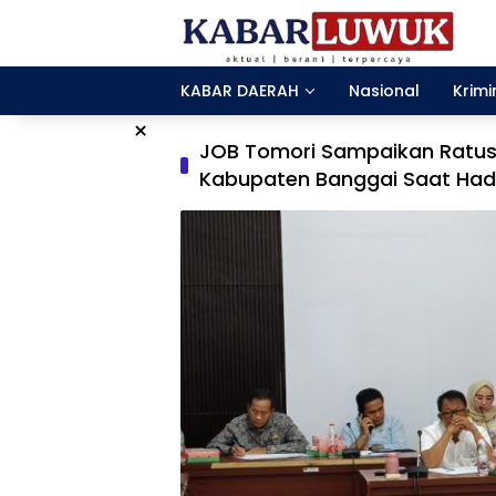
Langsung
ke
konten
KABAR DAERAH
Nasional
Krimi
×
JOB Tomori Sampaikan Ratu
Kabupaten Banggai Saat Hadi