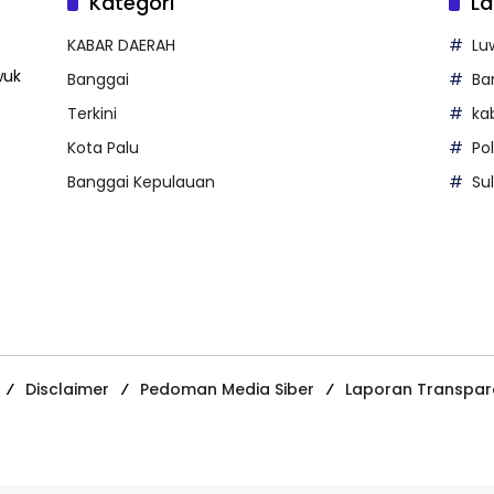
Kategori
La
KABAR DAERAH
Lu
wuk
Banggai
Ba
Terkini
ka
Kota Palu
Po
Banggai Kepulauan
Su
Disclaimer
Pedoman Media Siber
Laporan Transpar