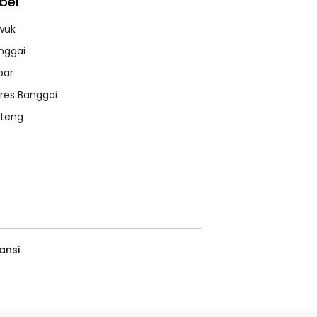
bel
wuk
nggai
bar
lres Banggai
lteng
ansi