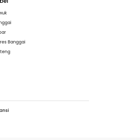
bel
wuk
nggai
bar
lres Banggai
lteng
ansi