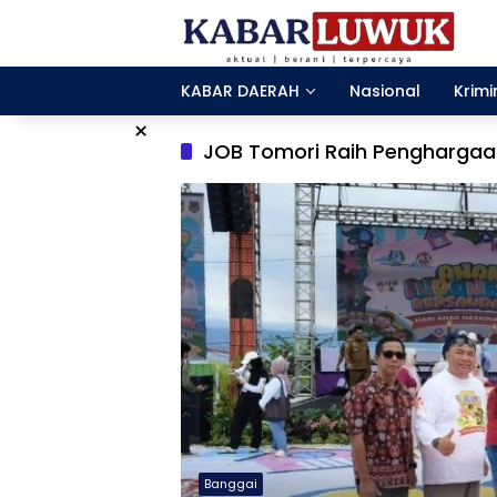
Langsung
ke
konten
KABAR DAERAH
Nasional
Krimi
×
JOB Tomori Raih Penghargaa
Banggai