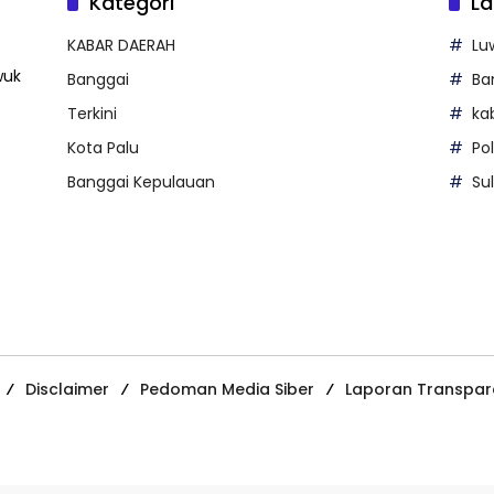
Kategori
La
KABAR DAERAH
Lu
wuk
Banggai
Ba
Terkini
ka
Kota Palu
Po
Banggai Kepulauan
Su
Disclaimer
Pedoman Media Siber
Laporan Transpar