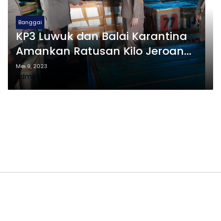
Banggai
KP3 Luwuk dan Balai Karantina
Amankan Ratusan Kilo Jeroan
Sapi Ilegal
Mei 9, 2023
admin