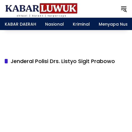
L
a
n
g
KABAR DAERAH
Nasional
Kriminal
Menyapa Nusa
s
u
n
g
k
e
Jenderal Polisi Drs. Listyo Sigit Prabowo
k
o
n
t
e
n