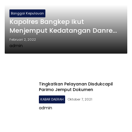
Banggai Kepulauan
Kapolres Bangkep Ikut
Menjemput Kedatangan Danrem
132 Tadulako Di Kabupaten
Februari 2, 2022
admin
Banggai
Tingkatkan Pelayanan Disdukcapil
Parimo Jemput Dokumen
KABAR DAERAH
Oktober 7, 2021
admin