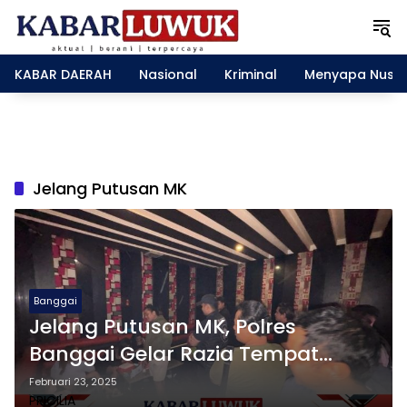
L
a
n
g
KABAR DAERAH
Nasional
Kriminal
Menyapa Nusa
s
u
n
g
k
e
Jelang Putusan MK
k
o
n
t
e
n
Banggai
Jelang Putusan MK, Polres
Banggai Gelar Razia Tempat
Hiburan Malam
Februari 23, 2025
PRICILIA