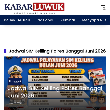
L
a
n
g
KABAR DAERAH
Nasional
Kriminal
Menyapa Nusa
s
u
n
g
k
e
Jadwal SIM Keliling Polres Banggai Juni 2026
k
o
n
t
e
n
Banggai
Jadwal SIM Keliling Polres Banggai
Juni 2026
Juni 2, 2026
PRICILIA