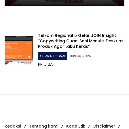
Makassar
Telkom Regional 5 Gelar JOIN Insight
“Copywriting Cuan: Seni Menulis Deskripsi
Produk Agar Laku Keras”
KABAR NASIONAL
Juni 30, 2025
PRICILIA
Redaksi
Tentang kami
Kode Etik
Disclaimer