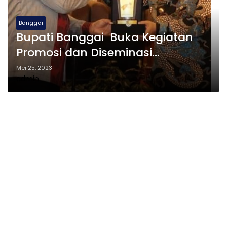
Banggai
Bupati Banggai Buka Kegiatan
Promosi dan Diseminasi
Kekayaan Intelektual Lainnya
Mei 25, 2023
admin
Tahun 2023