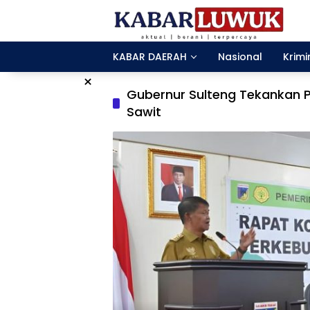
Langsung
ke
konten
KABAR DAERAH
Nasional
Krimi
×
Gubernur Sulteng Tekankan 
Sawit