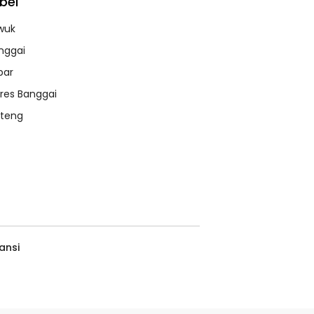
bel
wuk
nggai
bar
lres Banggai
lteng
ansi