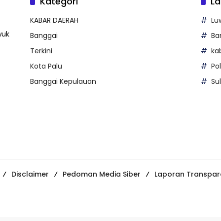
Kategori
La
KABAR DAERAH
Lu
wuk
Banggai
Ba
Terkini
ka
Kota Palu
Po
Banggai Kepulauan
Su
Disclaimer
Pedoman Media Siber
Laporan Transpar