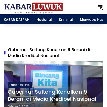
L
a
n
g
KABAR DAERAH
Nasional
Kriminal
Menyapa Nusa
s
u
n
g
k
e
Gubernur Sulteng Kenalkan 9 Berani di
k
Media Kredibel Nasional
o
n
t
e
n
KABAR NASIONAL
Gubernur Sulteng Kenalkan 9
Berani di Media Kredibel Nasional
Oktober 8, 2025