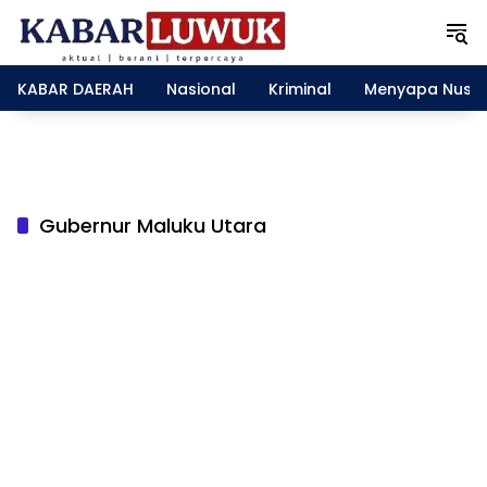
L
a
n
g
KABAR DAERAH
Nasional
Kriminal
Menyapa Nusa
s
u
n
g
k
e
Gubernur Maluku Utara
k
o
n
t
e
n