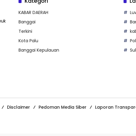
Kategori
La
KABAR DAERAH
Lu
wuk
Banggai
Ba
Terkini
ka
Kota Palu
Po
Banggai Kepulauan
Su
Disclaimer
Pedoman Media Siber
Laporan Transpar