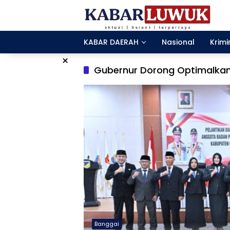
Langsung
ke
konten
KABAR DAERAH
Nasional
Krimi
×
Gubernur Dorong Optimalka
Banggai