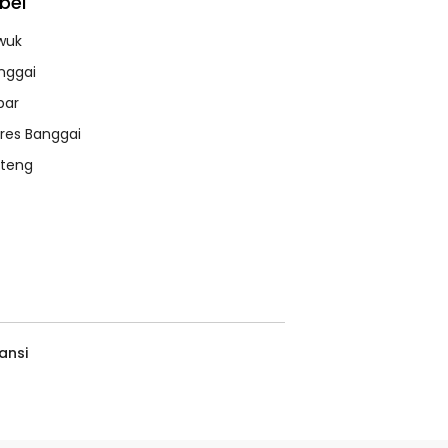
bel
wuk
nggai
bar
lres Banggai
lteng
ansi