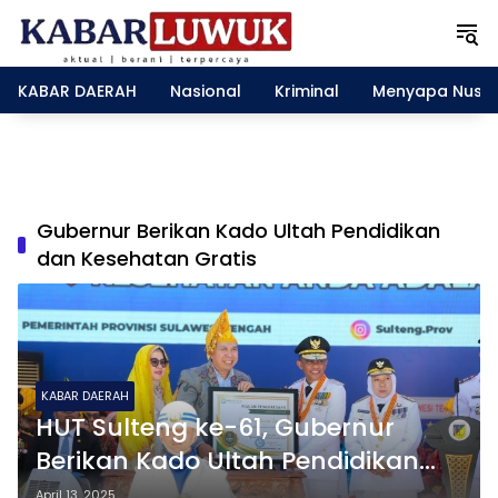
L
a
n
g
KABAR DAERAH
Nasional
Kriminal
Menyapa Nusa
s
u
n
g
k
e
Gubernur Berikan Kado Ultah Pendidikan
k
dan Kesehatan Gratis
o
n
t
e
n
KABAR DAERAH
HUT Sulteng ke-61, Gubernur
Berikan Kado Ultah Pendidikan
dan Kesehatan Gratis
April 13, 2025