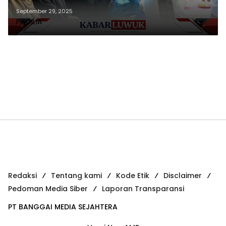
Alkhairaat pada Puncak Milad
September 29, 2025
PRICILIA
ke-98
Redaksi
Tentang kami
Kode Etik
Disclaimer
Pedoman Media Siber
Laporan Transparansi
PT BANGGAI MEDIA SEJAHTERA