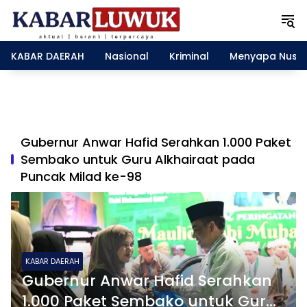
L
a
n
g
KABAR DAERAH
Nasional
Kriminal
Menyapa Nusa
s
u
n
g
k
e
Gubernur Anwar Hafid Serahkan 1.000 Paket
k
Sembako untuk Guru Alkhairaat pada
o
Puncak Milad ke-98
n
t
e
n
KABAR DAERAH
Gubernur Anwar Hafid Serahkan
1.000 Paket Sembako untuk Guru