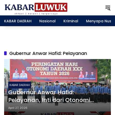
L
a
n
g
KABAR DAERAH
Nasional
Kriminal
Menyapa Nusa
s
u
n
g
k
e
Gubernur Anwar Hafid: Pelayanan
k
o
n
t
e
n
KABAR DAERAH
Gubernur Anwar Hafid:
Pelayanan, Inti dari Otonomi
Daerah
April 27, 2026
PRICILIA